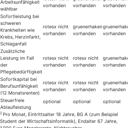
Arbeitsunfähigkeit
vorhanden
vorhanden
vorhanden
wählbar
Sofortleistung bei
schweren
rotesx
nicht
gruenerhaken
gruenerhak
Krankheiten wie
vorhanden
vorhanden
vorhanden
Krebs, Herzinfarkt,
Schlaganfall
Zusätzliche
Leistung im Fall
rotesx
nicht
rotesx
nicht
gruenerhak
der
vorhanden
vorhanden
vorhanden
Pflegebedürftigkeit
Sofortkapital bei
rotesx
nicht
rotesx
nicht
gruenerhak
Berufsunfähigkeit
vorhanden
vorhanden
vorhanden
(12 Monatsrenten)
Steuerfreie
optional
optional
optional
Ablaufleistung
2
Pro Monat, Eintrittsalter 18 Jahre, BG A (zum Beispiel
Student der Wirtschaftsinformatik), Endalter 67 Jahre,