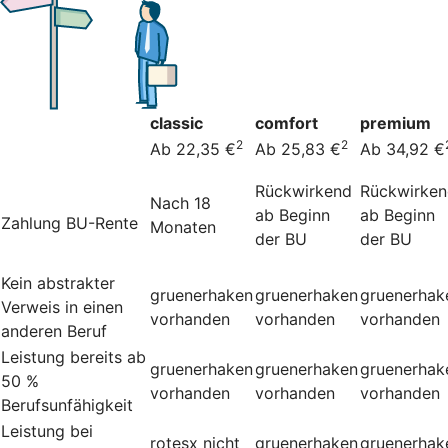
classic
comfort
premium
2
2
Ab 22,35 €
Ab 25,83 €
Ab 34,92 €
Rückwirkend
Rückwirke
Nach 18
ab Beginn
ab Beginn
Zahlung BU-Rente
Monaten
der BU
der BU
Kein abstrakter
gruenerhaken
gruenerhaken
gruenerhak
Verweis in einen
vorhanden
vorhanden
vorhanden
anderen Beruf
Leistung bereits ab
gruenerhaken
gruenerhaken
gruenerhak
50 %
vorhanden
vorhanden
vorhanden
Berufsunfähigkeit
Leistung bei
rotesx
nicht
gruenerhaken
gruenerhak