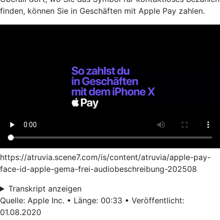
finden, können Sie in Geschäften mit Apple Pay zahlen.
https://atruvia.scene7.com/is/content/atruvia/apple-pay-
face-id-apple-gema-frei-audiobeschreibung-202508
Transkript anzeigen
Quelle: Apple Inc. • Länge: 00:33 • Veröffentlicht:
01.08.2020